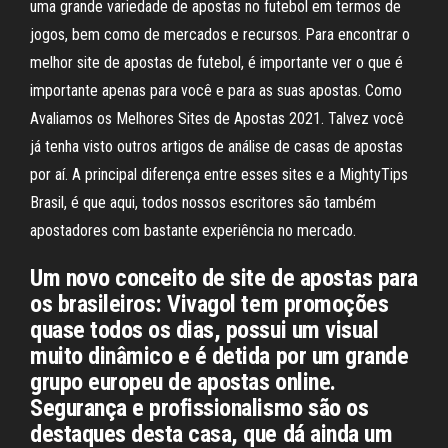
uma grande variedade de apostas no futebol em termos de
jogos, bem como de mercados e recursos. Para encontrar o
melhor site de apostas de futebol, é importante ver o que é
importante apenas para você e para as suas apostas. Como
Avaliamos os Melhores Sites de Apostas 2021. Talvez você
já tenha visto outros artigos de análise de casas de apostas
por aí. A principal diferença entre esses sites e a MightyTips
Brasil, é que aqui, todos nossos escritores são também
apostadores com bastante experiência no mercado.
Um novo conceito de site de apostas para
os brasileiros: Vivagol tem promoções
quase todos os dias, possui um visual
muito dinâmico e é detida por um grande
grupo europeu de apostas online.
Segurança e profissionalismo são os
destaques desta casa, que dá ainda um