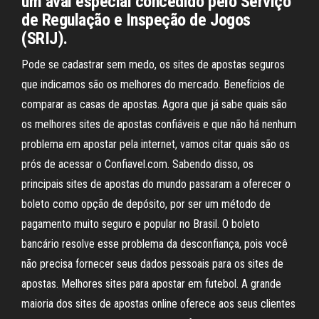
um aval especial concedido pelo Serviço
de Regulação e Inspeção de Jogos
(SRIJ).
Pode se cadastrar sem medo, os sites de apostas seguros
que indicamos são os melhores do mercado. Benefícios de
comparar as casas de apostas. Agora que já sabe quais são
os melhores sites de apostas confiáveis e que não há nenhum
problema em apostar pela internet, vamos citar quais são os
prós de acessar o Confiavel.com. Sabendo disso, os
principais sites de apostas do mundo passaram a oferecer o
boleto como opção de depósito, por ser um método de
pagamento muito seguro e popular no Brasil. O boleto
bancário resolve esse problema da desconfiança, pois você
não precisa fornecer seus dados pessoais para os sites de
apostas. Melhores sites para apostar em futebol. A grande
maioria dos sites de apostas online oferece aos seus clientes