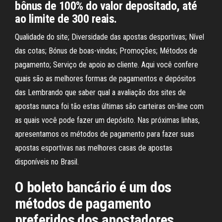
bônus de 100% do valor depositado, até
ao limite de 300 reais.
Qualidade do site; Diversidade das apostas desportivas; Nível
das cotas; Bónus de boas-vindas; Promoções; Métodos de
pagamento; Serviço de apoio ao cliente. Aqui você confere
quais são as melhores formas de pagamentos e depósitos
das Lembrando que saber qual a avaliação dos sites de
apostas nunca foi tão estas últimas são carteiras on-line com
as quais você pode fazer um depósito. Nas próximas linhas,
apresentamos os métodos de pagamento para fazer suas
apostas esportivas nas melhores casas de apostas
disponíveis no Brasil.
O boleto bancário é um dos
métodos de pagamento
preferidos dos apostadores