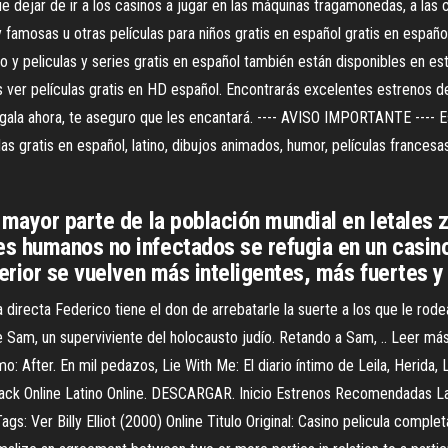
dejar de ir a los casinos a jugar en las máquinas tragamonedas, a las ca
 famosas u otras películas para niños gratis en español gratis en españ
reno y peliculas y series gratis en español también están disponibles en e
s ver películas gratis en HD español. Encontrarás excelentes estrenos d
ala ahora, te aseguro que les encantará. ---- AVISO IMPORTANTE ---- Esta
s gratis en español, latino, dibujos animados, humor, películas francesas,
 mayor parte de la población mundial en letales
s humanos no infectados se refugia en un casin
terior se vuelven más inteligentes, más fuertes 
a directa Federico tiene el don de arrebatarle la suerte a los que le rod
e Sam, un superviviente del holocausto judío. Retando a Sam, .. Leer más
mo: After. En mil pedazos, Lie With Me: El diario íntimo de Leila, Herida
ck Online Latino Online. DESCARGAR. Inicio Estrenos Recomendadas Lati
gs: Ver Billy Elliot (2000) Online Titulo Original: Casino pelicula com