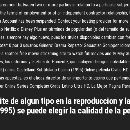
agreement between two or more parties in relation to a particular subje
, the terms of employment or of an independent contractor relationship,
is Account has been suspended. Contact your hosting provider for more 
 Netflix o Disney Plus en términos de popularidad (o del tamaño de su c
ás, siempre hay algo nuevo, pues los títulos disponibles cambian con frec
ar: 0 por 0 usuarios Género: Drama Reparto: Sebastian Schipper Idioma 
s another free movie streaming site to watch full movies and tv May 3
s, los entornos y la ética de Poniente, que incluyen diálogos inolvidabl
5) online Castellano Subtitulado Casino (1995) Online pelicula Gratis HD
las apuestas, es el eficaz director de un importante casino que pertene
r Online Series Completas Gratis Latino Ultra HD. La Mejor Pagina Par
ite de algun tipo en la reproduccion y 
995) se puede elegir la calidad de la pe