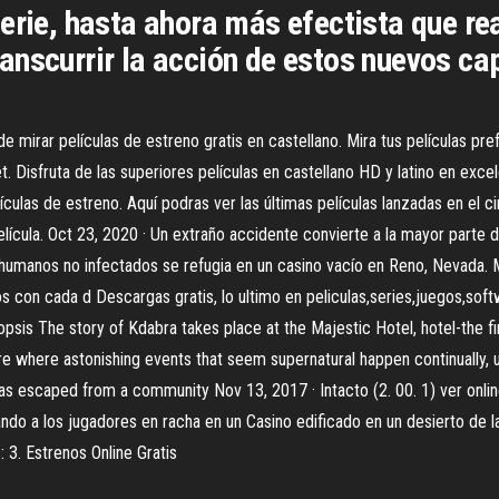
erie, hasta ahora más efectista que real
nscurrir la acción de estos nuevos capí
 de mirar películas de estreno gratis en castellano. Mira tus películas pre
. Disfruta de las superiores películas en castellano HD y latino en exc
ículas de estreno. Aquí podras ver las últimas películas lanzadas en el
lícula. Oct 23, 2020 · Un extraño accidente convierte a la mayor parte d
manos no infectados se refugia en un casino vacío en Reno, Nevada. Mie
os con cada d Descargas gratis, lo ultimo en peliculas,series,juegos,so
psis The story of Kdabra takes place at the Majestic Hotel, hotel-the f
 where astonishing events that seem supernatural happen continually, unti
s escaped from a community Nov 13, 2017 · Intacto (2. 00. 1) ver onlin
fando a los jugadores en racha en un Casino edificado en un desierto de 
 3. Estrenos Online Gratis