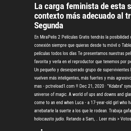
La carga feminista de esta s
contexto más adecuado al tra
Segunda
En MiraPelis 2 Películas Gratis tendrás la posibilidad
conexión siempre que quieras desde tu móvil o Tablet
películas todos los días Te presentamos nuestras pel
favorita y verla en el reproductor que tenemos por pe
Un pequeño y desesperado grupo de supervivientes hu
vuelven más inteligentes, más fuertes y más agresiv
mas - pctreload1.com !! Dec 21, 2020 · "Kdabra" syno
universe of magic. A world of ups and downs and glare
come to an end when Luca - a 17-year-old girl who ha
arrebatarle la suerte a los que le rodean. Trabaja ga
holocausto judío. Retando a Sam, .. Leer más > Votos: