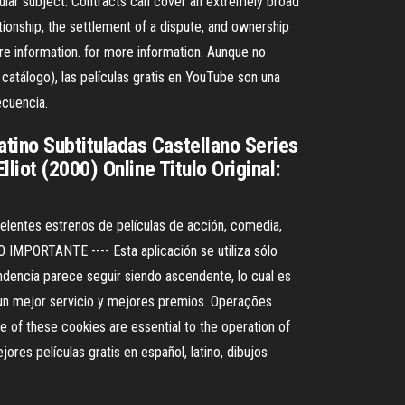
ular subject. Contracts can cover an extremely broad
tionship, the settlement of a dispute, and ownership
re information. for more information. Aunque no
atálogo), las películas gratis en YouTube son una
ecuencia.
tino Subtituladas Castellano Series
iot (2000) Online Titulo Original:
celentes estrenos de películas de acción, comedia,
O IMPORTANTE ---- Esta aplicación se utiliza sólo
ndencia parece seguir siendo ascendente, lo cual es
r un mejor servicio y mejores premios. Operações
 of these cookies are essential to the operation of
jores películas gratis en español, latino, dibujos